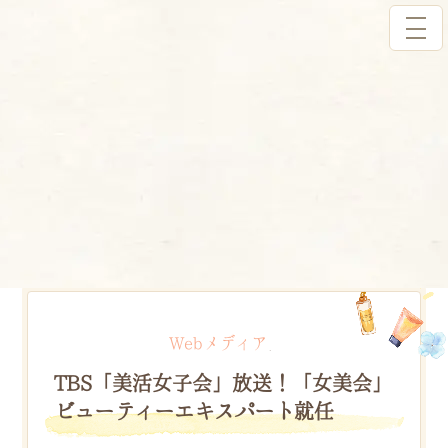
コ
ナ
美容家 船山 葵
ン
ビ
テ
ゲ
ン
ー
ツ
シ
へ
ョ
活動実績
ス
ン
キ
に
トップページ
活動実績
Webメディア
ッ
移
TBS「美活女子会」放送！「女美会」ビューティーエキスパート就任
プ
動
Webメディア
、
TBS「美活女子会」放送！「女美会」
ビューティーエキスパート就任