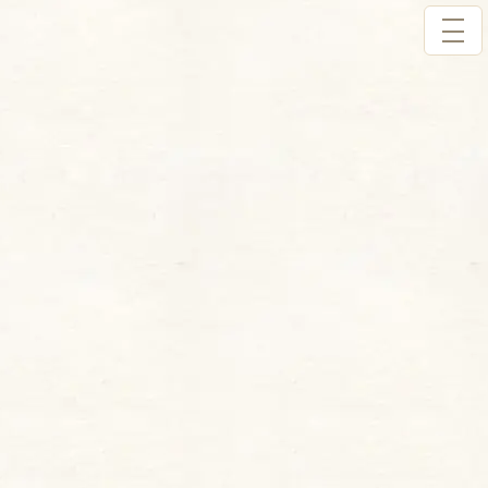
コ
ナ
美容家 船山 葵
ン
ビ
テ
ゲ
ン
ー
ツ
シ
へ
ョ
美容通信
ス
ン
キ
に
トップページ
美容通信
リップ
ッ
移
【OPERA 2025冬限定色】透けるラメ色ティント「DREAMY MOON」レ
プ
動
ビュー
リップ
、
【OPERA 2025冬限定色】透けるラ
メ色ティント「DREAMY MOON」