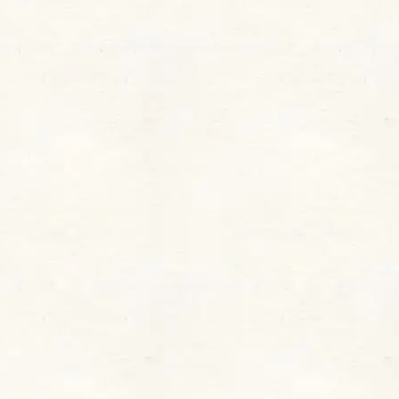
今回はOPERA様よりご提供いただき、その発色
と質感に感動したため、それぞれのカラーの魅力
をレビューします。
商品名
グロウリップティント
2色（408 ルミナスレ
限定色
ッド、409 ムーンリッ
トベージュ）
11月12日 数量限定発
発売日
売