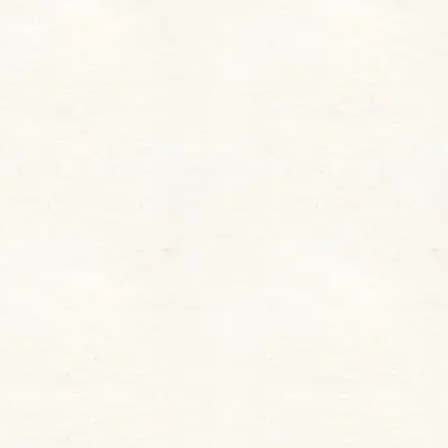
・長時間ティント処方： 透け感のある発色が長時
間持続するティント処方
・高機能性： 潤い、色もち、そしてツヤを兼ね備
え、リップメイクをこれ一本で完成
限定色「DREAMY MOON」2色
をレビュー