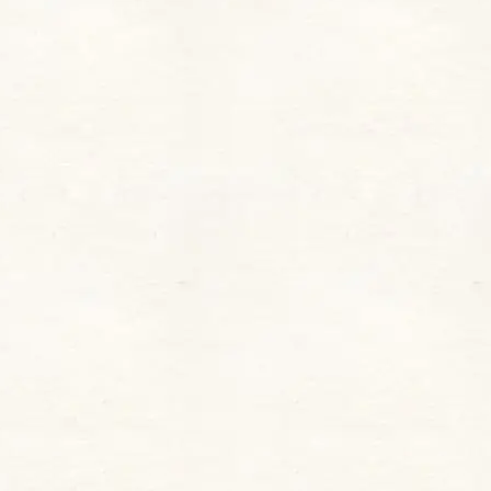
月明かりのプリズムを閉じ込めた、多色ラメきら
めくモーヴベージュ
です。 モーヴ系の落ち着いた
ベージュをベースに、多色のラメが繊細にきらめ
きます。アンニュイな雰囲気があり、普段使いに
もしやすい大人っぽいカラーです。
限定カラーは早めのチェックを！
今回ご紹介したOPERAのグロウリップティント
限定色は、発売直後から注目が集まっています。