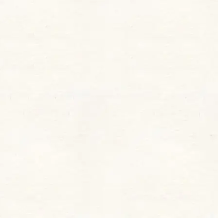
2025年11月12日に数量限定で発売された、
OPERA（オペラ）の2025年冬限定色リップ
を詳
しくご紹介します。
今回のテーマは「DREAMY MOON」。透けるよ
うな深みカラーのなかに、月の光からインスピレ
ーションを受けたきらめく多色ラメを閉じ込め
た、アンニュイで儚い仕上がりが魅力です。
グロウリップティントの特徴