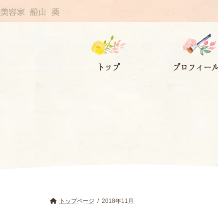
コ
ナ
美容家 船山 葵
ン
ビ
テ
ゲ
ン
ー
ツ
シ
トップ
プロフィー
へ
ョ
ス
ン
キ
に
ッ
移
プ
動
トップページ
2018年11月