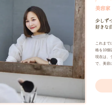
美容家
少しず
好きな
これまで
格を10
現在は、
で、美容