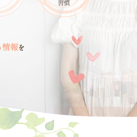
習慣
る情報
を