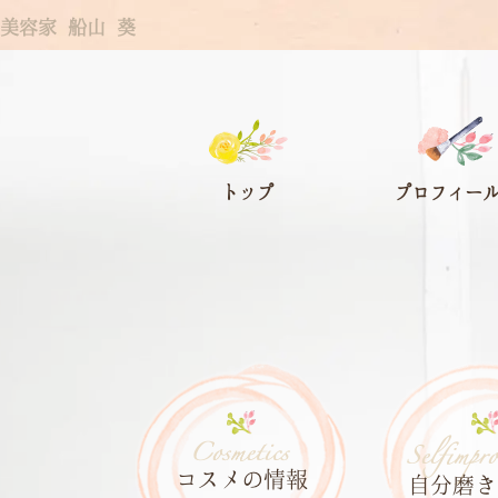
コ
ナ
美容家 船山 葵
ン
ビ
テ
ゲ
ン
ー
ツ
シ
へ
ョ
トップ
プロフィー
ス
ン
キ
に
ッ
移
プ
動
コスメの
情報
自分磨き