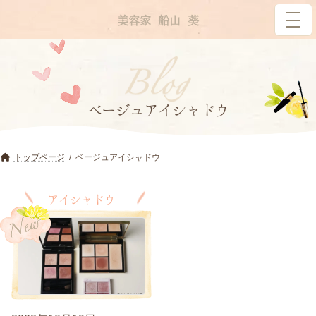
コ
ナ
美容家 船山 葵
ン
ビ
テ
ゲ
ン
ー
ツ
シ
へ
ョ
ベージュアイシャドウ
ス
ン
キ
に
トップページ
ベージュアイシャドウ
ッ
移
プ
動
、
アイシャドウ