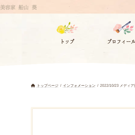
コ
ナ
美容家 船山 葵
ン
ビ
テ
ゲ
ン
ー
ツ
シ
トップ
プロフィー
へ
ョ
ス
ン
キ
に
ッ
移
プ
動
トップページ
インフォメーション
2022/10/23 メディ